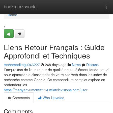
Home
bookmarkssocial
Togg
navi
Home
1
Liens Retour Français : Guide
Approfondi et Techniques
mohamadlmgu046227
248 days ago
News
Discuss
L’acquisition de liens retour de qualité est un élément fondamental
pour optimiser le classement de votre site web dans les index de
recherche comme Google. Ce compendium complet explore en
profondeur les
https://mariyahvumc052114.wikitelevisions.com/user
Comments
Who Upvoted
Comments