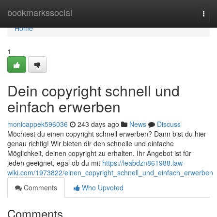
Home
bookmarkssocial
Togg
navi
Home
1
Dein copyright schnell und
einfach erwerben
monicappek596036
243 days ago
News
Discuss
Möchtest du einen copyright schnell erwerben? Dann bist du hier
genau richtig! Wir bieten dir den schnelle und einfache
Möglichkeit, deinen copyright zu erhalten. Ihr Angebot ist für
jeden geeignet, egal ob du mit
https://leabdzn861988.law-
wiki.com/1973822/einen_copyright_schnell_und_einfach_erwerben
Comments
Who Upvoted
Comments