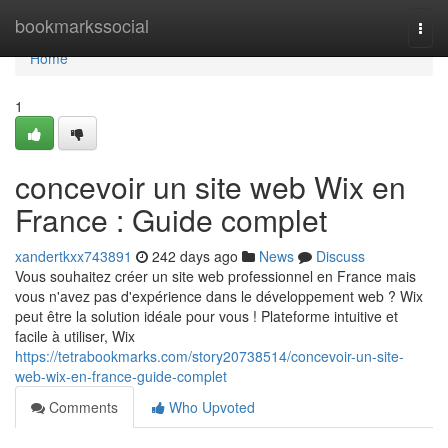
Home
bookmarkssocial
Togg
navi
Home
1
concevoir un site web Wix en
France : Guide complet
xandertkxx743891
242 days ago
News
Discuss
Vous souhaitez créer un site web professionnel en France mais
vous n'avez pas d'expérience dans le développement web ? Wix
peut être la solution idéale pour vous ! Plateforme intuitive et
facile à utiliser, Wix
https://tetrabookmarks.com/story20738514/concevoir-un-site-
web-wix-en-france-guide-complet
Comments
Who Upvoted