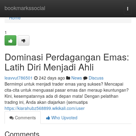
Home
bookmarkssocial
Togg
navi
Home
1
Dominasi Perdagangan Emas:
Latih Diri Menjadi Ahli
leavvut786501
242 days ago
News
Discuss
Bermimpi untuk menjadi trader emas yang sukses? Mencapai
cita-cita untuk menguasai pasar emas dan meraup keuntungan?
Kini, kesempatannya ada di depan mata! Dengan pelatihan
trading ini, Anda akan diajarkan {semuatips
https://kiarahubz568899.wikikali.com/user
Comments
Who Upvoted
Comments