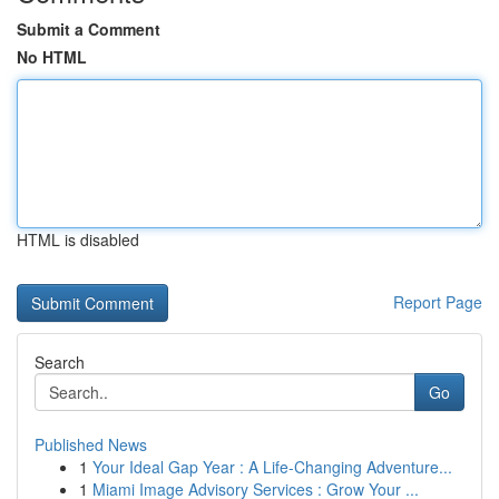
Submit a Comment
No HTML
HTML is disabled
Report Page
Search
Go
Published News
1
Your Ideal Gap Year : A Life-Changing Adventure...
1
Miami Image Advisory Services : Grow Your ...