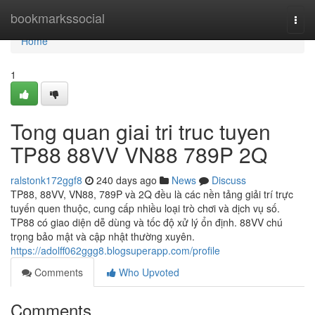
Home
bookmarkssocial
Togg
navi
Home
1
Tong quan giai tri truc tuyen
TP88 88VV VN88 789P 2Q
ralstonk172ggf8
240 days ago
News
Discuss
TP88, 88VV, VN88, 789P và 2Q đều là các nền tảng giải trí trực
tuyến quen thuộc, cung cấp nhiều loại trò chơi và dịch vụ số.
TP88 có giao diện dễ dùng và tốc độ xử lý ổn định. 88VV chú
trọng bảo mật và cập nhật thường xuyên.
https://adolff062ggg8.blogsuperapp.com/profile
Comments
Who Upvoted
Comments