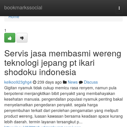
Home
bookmarkssocial
Togg
navi
Home
1
Servis jasa membasmi wereng
teknologi jepang pt ikari
shodoku indonesia
keikoo923ghg4
239 days ago
News
Discuss
Gigitan nyamuk tidak cukup memicu rasa renyem, namun pula
berpotensi menjangkitkan bibit penyakit yang membahayakan
kesehatan manusia. pengendalian populasi nyamuk penting bakal
menyelamatkan pengedaran penyakit. segala harga
penyembuhan terkait dari perolehan pengamatan yang meliputi
product wereng, luasan kawasan bersama keadaan space kurang
lebih daerah. termin layanan tersangkut p...