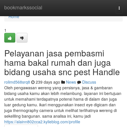
Home
bookmarkssocial
Togg
navi
Home
1
Pelayanan jasa pembasmi
hama bakal rumah dan juga
bidang usaha snc pest Handle
rolimd568srq8
239 days ago
News
Discuss
Oleh pengawasan wereng yang persisnya, jasa & gambaran
bidang usaha kamu akan lebih melambung. layanan ini bertujuan
untuk memahami terdapatnya potensi hama di dalam dan juga
luar gedung kamu. ikari menggunakan insect eye digicam dan
juga thermography camera untuk melihat terlihatnya wereng di
sekeliling bangunan. sama analisa ini, kamu jadi
https://alainn802cca2.kylieblog.com/profile