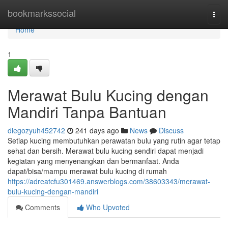
Home
bookmarkssocial
Togg
navi
Home
1
Merawat Bulu Kucing dengan
Mandiri Tanpa Bantuan
diegozyuh452742
241 days ago
News
Discuss
Setiap kucing membutuhkan perawatan bulu yang rutin agar tetap
sehat dan bersih. Merawat bulu kucing sendiri dapat menjadi
kegiatan yang menyenangkan dan bermanfaat. Anda
dapat/bisa/mampu merawat bulu kucing di rumah
https://adreatcfu301469.answerblogs.com/38603343/merawat-
bulu-kucing-dengan-mandiri
Comments
Who Upvoted