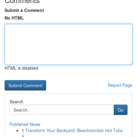
Submit a Comment
No HTML
HTML is disabled
Report Page
Search
Go
Published News
1
Transform Your Backyard: Beachcomber Hot Tubs
&...