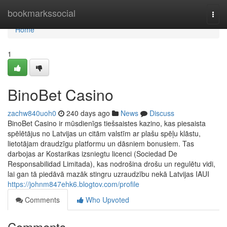
Home
bookmarkssocial
Togg
navi
Home
1
BinoBet Casino
zachw840uoh0
240 days ago
News
Discuss
BinoBet Casino ir mūsdienīgs tiešsaistes kazino, kas piesaista
spēlētājus no Latvijas un citām valstīm ar plašu spēļu klāstu,
lietotājam draudzīgu platformu un dāsniem bonusiem. Tas
darbojas ar Kostarikas izsniegtu licenci (Sociedad De
Responsabilidad Limitada), kas nodrošina drošu un regulētu vidi,
lai gan tā piedāvā mazāk stingru uzraudzību nekā Latvijas IAUI
https://johnm847ehk6.blogtov.com/profile
Comments
Who Upvoted
Comments