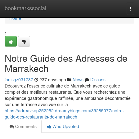
Home
bookmarkssocial
Togg
navi
Home
1
Notre Guide des Adresses de
Marrakech
ianlsqz031737
237 days ago
News
Discuss
Découvrez l'essence culinaire de Marrakech avec ce guide
complet des meilleurs restaurants. Que vous recherchiez une
expérience gastronomique raffinée, une ambiance décontractée
sur une terrasse avec vue sur la
https://adreavkep252252.dreamyblogs.com/39285077/notre-
guide-des-restaurants-de-marrakech
Comments
Who Upvoted