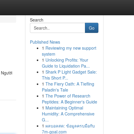
Search
Go
Published News
1
Reviewing my new support
system
1
Unlocking Profits: Your
Guide to Liquidation Pa...
1
Shark P Light Gadget Sale:
. Người
This Short P...
1
The Fiery Oath: A Tiefling
Paladin's Tale
1
The Power of Research
Peptides: A Beginner's Guide
1
Maintaining Optimal
Humidity: A Comprehensive
G...
1
ผลบอลสด: ข้อมูลครบมือกับ
7m-goal.com