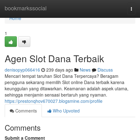
Home
bookmarkssocial
Togg
navi
Home
1
Agen Slot Dana Terbaik
denisopyp066416
239 days ago
News
Discuss
Mencari tempat taruhan Slot Dana Terpercaya? Beragam
pengguna sekarang memilih Slot online Dana terbaik karena
keunggulan yang ditawarkan. Keamanan adalah aspek utama,
sehingga menjamin sensasi bertaruh yang nyaman.
https://prestonqhov670027.blogsmine.com/profile
Comments
Who Upvoted
Comments
Submit a Comment