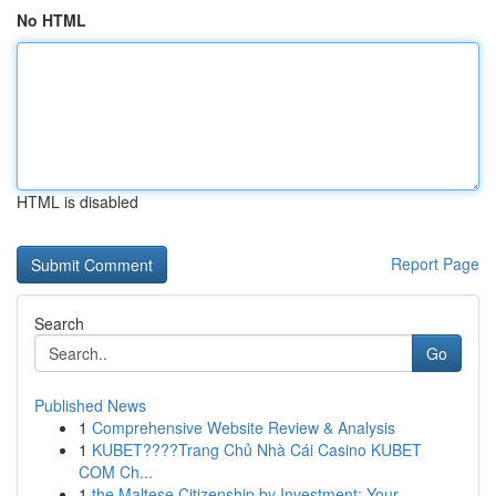
No HTML
HTML is disabled
Report Page
Search
Go
Published News
1
Comprehensive Website Review & Analysis
1
KUBET????️Trang Chủ Nhà Cái Casino KUBET
COM Ch...
1
the Maltese Citizenship by Investment: Your ...