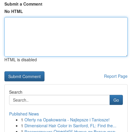
Submit a Comment
No HTML
HTML is disabled
Report Page
Search
Go
Published News
1
Oferty na Opakowania - Najlepsze i Taniosze!
1
Dimensional Hair Color in Sanford, FL: Find the...
1
Рассмотрение OmeglatV: Нужно ли Вкладывать