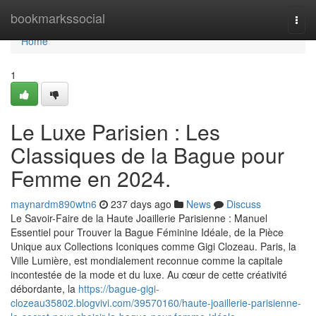
Home
bookmarkssocial
Togg
navi
Home
1
Le Luxe Parisien : Les
Classiques de la Bague pour
Femme en 2024.
maynardm890wtn6
237 days ago
News
Discuss
Le Savoir-Faire de la Haute Joaillerie Parisienne : Manuel
Essentiel pour Trouver la Bague Féminine Idéale, de la Pièce
Unique aux Collections Iconiques comme Gigi Clozeau. Paris, la
Ville Lumière, est mondialement reconnue comme la capitale
incontestée de la mode et du luxe. Au cœur de cette créativité
débordante, la
https://bague-gigi-
clozeau35802.blogvivi.com/39570160/haute-joaillerie-parisienne-