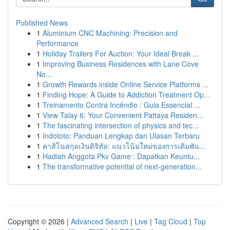
Published News
1
Aluminium CNC Machining: Precision and
Performance
1
Holiday Trailers For Auction: Your Ideal Break ...
1
Improving Business Residences with Lane Cove
No...
1
Growth Rewards inside Online Service Platforms ...
1
Finding Hope: A Guide to Addiction Treatment Op...
1
Treinamento Contra Incêndio : Guia Essencial ...
1
View Talay 6: Your Convenient Pattaya Residen...
1
The fascinating intersection of physics and tec...
1
Indototo: Panduan Lengkap dan Ulasan Terbaru
1
คาสิโนสกุลเงินดิจิทัล: แนวโน้มใหม่ของการเดิมพัน...
1
Hadiah Anggota Pkv Game : Dapatkan Keuntu...
1
The transformative potential of next-generation...
Copyright © 2026 |
Advanced Search
|
Live
|
Tag Cloud
|
Top