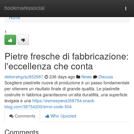
Home
bookmarkssocial
Togg
navi
Home
1
Pietre fresche di fabbricazione:
l'eccellenza che conta
deborahgzsz852987
236 days ago
News
Discuss
Scegliere piastrelle nuove di produzione è un passo fondamentale
per ottenere un risultato finale di grande qualità. Le piastrelle
costruite in fabbrica garantiscono un'alta duratilità, una superficie
levigata e una
https://esmeeywvs358754.snack-
blog.com/38754200/error-code-504
Comments
Who Upvoted
Comments