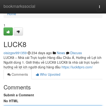
Home
bookmarkssocial
Togg
navi
Home
1
LUCK8
oisizgsv991359
234 days ago
News
Discuss
LUCK8 – Nhà cái Trực tuyến Hàng đầu Châu Á, Hướng về Lợi ích
Người dùng 1. Giới thiệu về LUCK8 LUCK8 là nhà cái trực tuyến
hướng về lợi ích người dùng hàng đầu
https://luck8pro.com/
Comments
Who Upvoted
Comments
Submit a Comment
No HTML