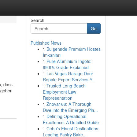
Search
Go
Published News
1
Bu şehirde Premium Hostes
İmkanları
1
Pure Aluminium Ingots:
99.9% Grade Explained
1
Las Vegas Garage Door
Repair: Expert Services Y...
n, dass
1
Trusted Long Beach
s geben
Employment Law
Representation
1
Znova168: A Thorough
Dive into the Emerging Pla...
1
Defining Operational
Excellence: A Detailed Guide
1
Cebu's Finest Destinations:
Leading Pastry Bake...