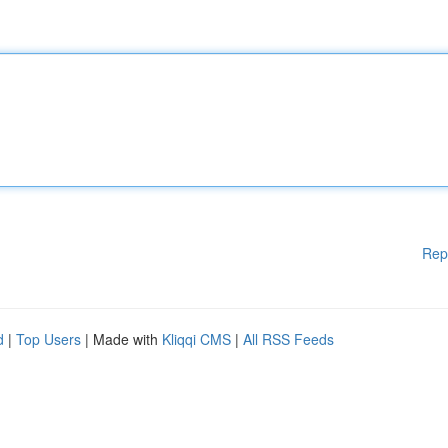
Rep
d
|
Top Users
| Made with
Kliqqi CMS
|
All RSS Feeds