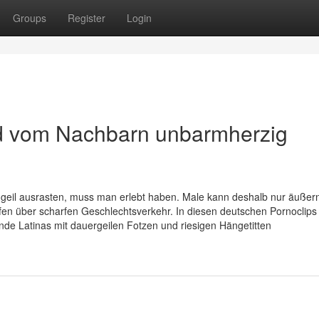
Groups
Register
Login
rd vom Nachbarn unbarmherzig
ngeil ausrasten, muss man erlebt haben. Male kann deshalb nur äußer
reifen über scharfen Geschlechtsverkehr. In diesen deutschen Pornoclip
ende Latinas mit dauergeilen Fotzen und riesigen Hängetitten