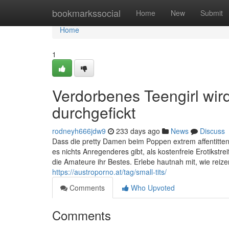
Home
bookmarkssocial
Home
New
Submit
Home
1
Verdorbenes Teengirl wi
durchgefickt
rodneyh666jdw9
233 days ago
News
Discuss
Dass die pretty Damen beim Poppen extrem affentitte
es nichts Anregenderes gibt, als kostenfreie Erotikst
die Amateure ihr Bestes. Erlebe hautnah mit, wie reiz
https://austroporno.at/tag/small-tits/
Comments
Who Upvoted
Comments