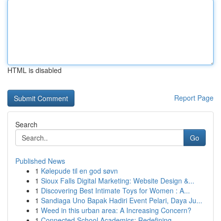
HTML is disabled
Report Page
Search
Go
Published News
1
Kølepude til en god søvn
1
Sioux Falls Digital Marketing: Website Design &...
1
Discovering Best Intimate Toys for Women : A...
1
Sandiaga Uno Bapak Hadiri Event Pelari, Daya Ju...
1
Weed in this urban area: A Increasing Concern?
1
Connected School Academics: Redefining