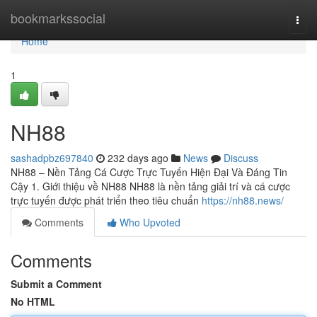
Home
bookmarkssocial
Togg
navi
Home
1
NH88
sashadpbz697840
232 days ago
News
Discuss
NH88 – Nền Tảng Cá Cược Trực Tuyến Hiện Đại Và Đáng Tin
Cậy 1. Giới thiệu về NH88 NH88 là nền tảng giải trí và cá cược
trực tuyến được phát triển theo tiêu chuẩn
https://nh88.news/
Comments
Who Upvoted
Comments
Submit a Comment
No HTML