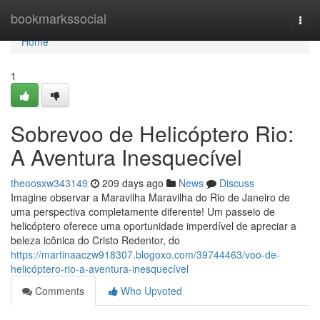
Home
bookmarkssocial
Togg
navi
Home
1
Sobrevoo de Helicóptero Rio:
A Aventura Inesquecível
theoosxw343149
209 days ago
News
Discuss
Imagine observar a Maravilha Maravilha do Rio de Janeiro de
uma perspectiva completamente diferente! Um passeio de
helicóptero oferece uma oportunidade imperdível de apreciar a
beleza icônica do Cristo Redentor, do
https://martinaaczw918307.blogoxo.com/39744463/voo-de-
helicóptero-rio-a-aventura-inesquecível
Comments
Who Upvoted