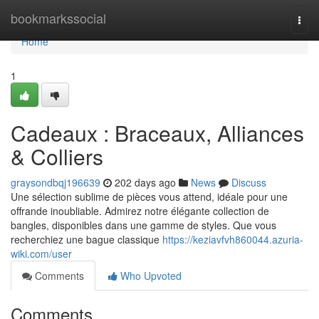
Home
bookmarkssocial
Togg
navi
Home
1
Cadeaux : Braceaux, Alliances
& Colliers
graysondbqj196639
202 days ago
News
Discuss
Une sélection sublime de pièces vous attend, idéale pour une
offrande inoubliable. Admirez notre élégante collection de
bangles, disponibles dans une gamme de styles. Que vous
recherchiez une bague classique
https://keziavfvh860044.azuria-
wiki.com/user
Comments
Who Upvoted
Comments