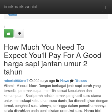
Home
bookmarkssocial
Togg
navi
Home
1
How Much You Need To
Expect You'll Pay For A Good
harga sapi jantan umur 2
tahun
robertx986cnx7
202 days ago
News
Discuss
Vitamin Mineral block Dengan berbagai jenis sapi perah yang
tersedia, peternak dapat memilih sesuai kebutuhan dan
kemampuan. Sapi perah adalah ternak penghasil susu utama
untuk mencukupi kebutuhan susu dunia jika dibandingkan dengan
ternak penghasil susu lainnya, sehingga dalam pemeliharaannya,
selalu diarahkan pada peningkatan produksi susu. Harga bibit