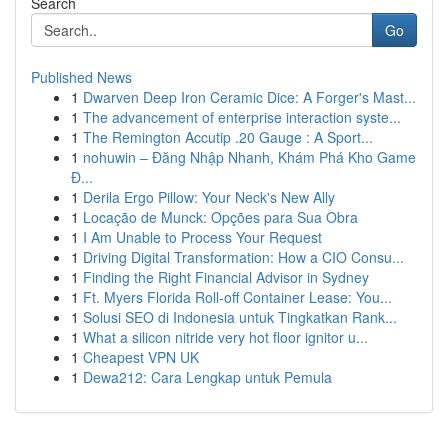
Search
Go
Published News
1
Dwarven Deep Iron Ceramic Dice: A Forger's Mast...
1
The advancement of enterprise interaction syste...
1
The Remington Accutip .20 Gauge : A Sport...
1
nohuwin – Đăng Nhập Nhanh, Khám Phá Kho Game
Đ...
1
Derila Ergo Pillow: Your Neck's New Ally
1
Locação de Munck: Opções para Sua Obra
1
I Am Unable to Process Your Request
1
Driving Digital Transformation: How a CIO Consu...
1
Finding the Right Financial Advisor in Sydney
1
Ft. Myers Florida Roll-off Container Lease: You...
1
Solusi SEO di Indonesia untuk Tingkatkan Rank...
1
What a silicon nitride very hot floor ignitor u...
1
Cheapest VPN UK
1
Dewa212: Cara Lengkap untuk Pemula