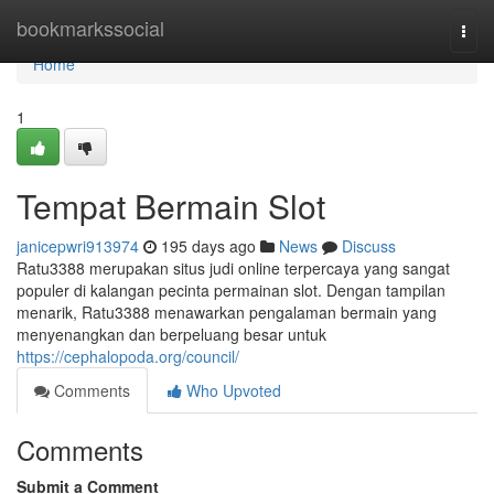
Home
bookmarkssocial
Togg
navi
Home
1
Tempat Bermain Slot
janicepwri913974
195 days ago
News
Discuss
Ratu3388 merupakan situs judi online terpercaya yang sangat
populer di kalangan pecinta permainan slot. Dengan tampilan
menarik, Ratu3388 menawarkan pengalaman bermain yang
menyenangkan dan berpeluang besar untuk
https://cephalopoda.org/council/
Comments
Who Upvoted
Comments
Submit a Comment