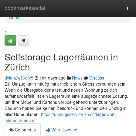
Home
bookmarkssocial
Togg
navi
Home
1
Selfstorage Lagerräumen in
Zürich
dylan2w59ofy5
184 days ago
News
Discuss
Ein Umzug kann häufig mit erheblichem Stress verbunden sein.
Wenn die Übergabe der alten und neuen Wohnung zeitlich
aufeinanderfällt, ist ein Lagerraum eine ausgezeichnete Lösung,
um Ihre Möbel und Kartons vorübergehend unterzubringen.
Dadurch haben Sie keinen Zeitdruck und können den Umzug in
aller Ruhe planen.
https://umzugsservice-zh.ch/lagerraum-
mieten-zuerich/
Comments
Who Upvoted