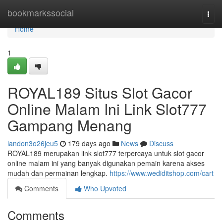
Home
bookmarkssocial
Togg
navi
Home
1
ROYAL189 Situs Slot Gacor
Online Malam Ini Link Slot777
Gampang Menang
landon3o26jeu5
179 days ago
News
Discuss
ROYAL189 merupakan link slot777 terpercaya untuk slot gacor
online malam ini yang banyak digunakan pemain karena akses
mudah dan permainan lengkap.
https://www.wediditshop.com/cart
Comments
Who Upvoted
Comments