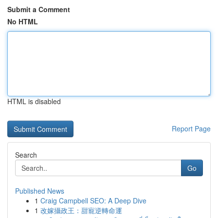
Submit a Comment
No HTML
HTML is disabled
Report Page
Search
Go
Published News
1
Craig Campbell SEO: A Deep Dive
1
改嫁攝政王：甜寵逆轉命運