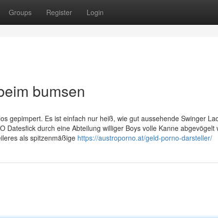
Groups
Register
Login
s beim bumsen
os gepimpert. Es ist einfach nur heiß, wie gut aussehende Swinger La
O Datesfick durch eine Abteilung williger Boys volle Kanne abgevögelt
geileres als spitzenmäßige
https://austroporno.at/geld-porno-darsteller/