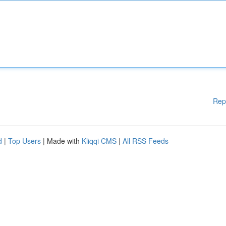
Rep
d
|
Top Users
| Made with
Kliqqi CMS
|
All RSS Feeds