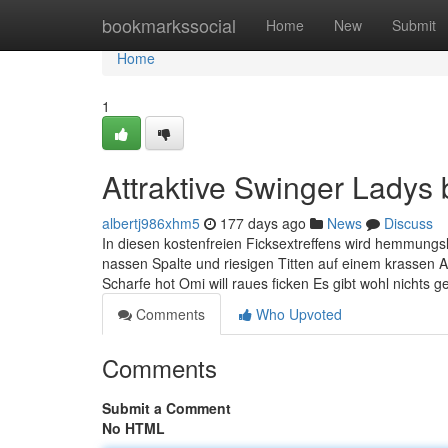
Home
bookmarkssocial
Home
New
Submit
Home
1
Attraktive Swinger Lady
albertj986xhm5
177 days ago
News
Discuss
In diesen kostenfreien Ficksextreffens wird hemmungsl
nassen Spalte und riesigen Titten auf einem krassen A
Scharfe hot Omi will raues ficken Es gibt wohl nichts 
Comments
Who Upvoted
Comments
Submit a Comment
No HTML