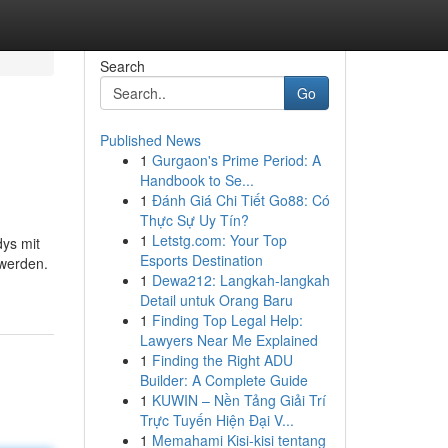
Search
Go
Published News
1
Gurgaon's Prime Period: A
Handbook to Se...
1
Đánh Giá Chi Tiết Go88: Có
Thực Sự Uy Tín?
1
Letstg.com: Your Top
dys mit
Esports Destination
 werden.
1
Dewa212: Langkah-langkah
Detail untuk Orang Baru
1
Finding Top Legal Help:
Lawyers Near Me Explained
1
Finding the Right ADU
Builder: A Complete Guide
1
KUWIN – Nền Tảng Giải Trí
Trực Tuyến Hiện Đại V...
1
Memahami Kisi-kisi tentang