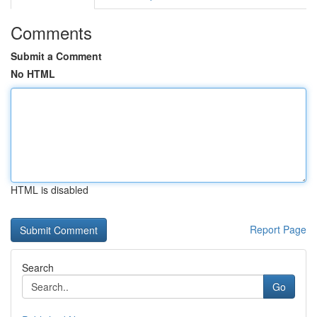
Comments
Submit a Comment
No HTML
HTML is disabled
Report Page
Search
Go