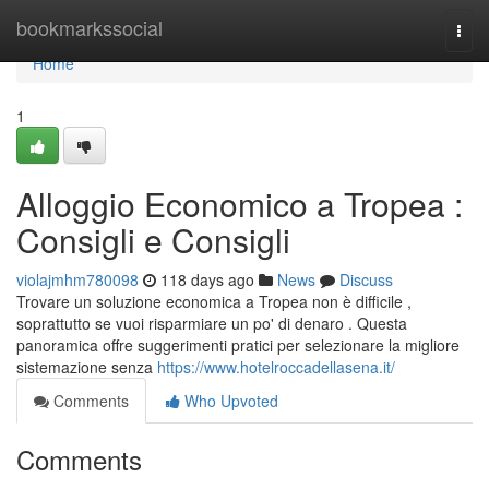
Home
bookmarkssocial
Togg
navi
Home
1
Alloggio Economico a Tropea :
Consigli e Consigli
violajmhm780098
118 days ago
News
Discuss
Trovare un soluzione economica a Tropea non è difficile ,
soprattutto se vuoi risparmiare un po' di denaro . Questa
panoramica offre suggerimenti pratici per selezionare la migliore
sistemazione senza
https://www.hotelroccadellasena.it/
Comments
Who Upvoted
Comments