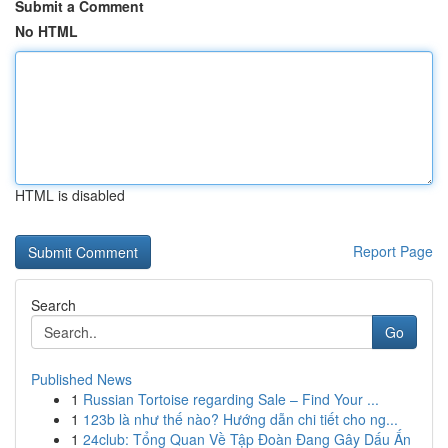
Submit a Comment
No HTML
HTML is disabled
Report Page
Search
Go
Published News
1
Russian Tortoise regarding Sale – Find Your ...
1
123b là như thế nào? Hướng dẫn chi tiết cho ng...
1
24club: Tổng Quan Về Tập Đoàn Đang Gây Dấu Ấn