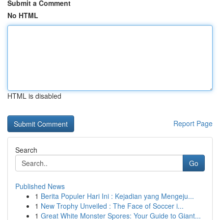
Submit a Comment
No HTML
HTML is disabled
Report Page
Search
Go
Published News
1
Berita Populer Hari Ini : Kejadian yang Mengeju...
1
New Trophy Unveiled : The Face of Soccer i...
1
Great White Monster Spores: Your Guide to Giant...