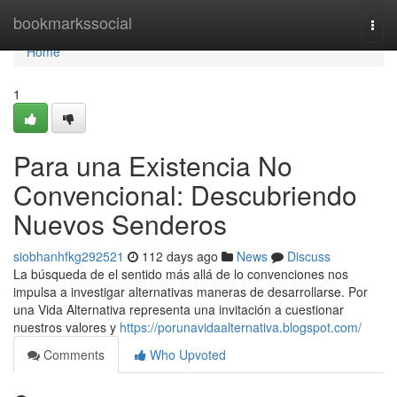
Home
bookmarkssocial
Togg
navi
Home
1
Para una Existencia No
Convencional: Descubriendo
Nuevos Senderos
siobhanhfkg292521
112 days ago
News
Discuss
La búsqueda de el sentido más allá de lo convenciones nos
impulsa a investigar alternativas maneras de desarrollarse. Por
una Vida Alternativa representa una invitación a cuestionar
nuestros valores y
https://porunavidaalternativa.blogspot.com/
Comments
Who Upvoted