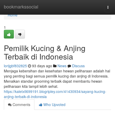
Home
bookmarkssocial
Togg
navi
Home
1
Pemilik Kucing & Anjing
Terbaik di Indonesia
lorijgbf832825
93 days ago
News
Discuss
Menjaga kebersihan dan kesehatan hewan peliharaan adalah hal
yang penting bagi semua pemilik kucing dan anjing di Indonesia.
Menaikan standar grooming terbaik dapat membantu hewan
peliharaan kita tampil lebih sehat.
https://kaletxtl699191.blogripley.com/41430934/sayang-kucing-
anjing-terbaik-di-indonesia
Comments
Who Upvoted