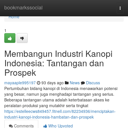
Home
bookmarkssocial
Togg
navi
Home
1
Membangun Industri Kanopi
Indonesia: Tantangan dan
Prospek
mayaaple995197
93 days ago
News
Discuss
Pertumbuhan bidang kanopi di Indonesia menawarkan potensi
yang besar, namun juga menghadapi tantangan yang serius.
Beberapa tantangan utama adalah keterbatasan akses ke
peralatan produksi yang mutakhir serta tingkat
https://estelleecws849457.fitnell.com/82234936/menciptakan-
industri-kanopi-indonesia-hambatan-dan-prospek
Comments
Who Upvoted