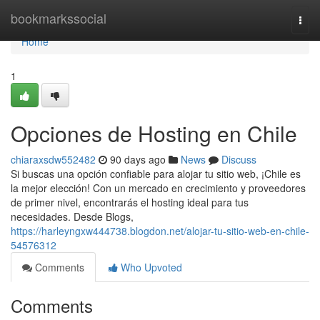
Home
bookmarkssocial
Togg
navi
Home
1
Opciones de Hosting en Chile
chiaraxsdw552482
90 days ago
News
Discuss
Si buscas una opción confiable para alojar tu sitio web, ¡Chile es
la mejor elección! Con un mercado en crecimiento y proveedores
de primer nivel, encontrarás el hosting ideal para tus
necesidades. Desde Blogs,
https://harleyngxw444738.blogdon.net/alojar-tu-sitio-web-en-chile-
54576312
Comments
Who Upvoted
Comments