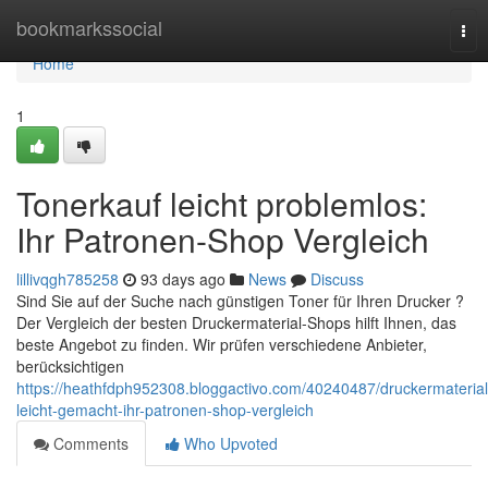
Home
bookmarkssocial
Tog
nav
Home
1
Tonerkauf leicht problemlos:
Ihr Patronen-Shop Vergleich
lillivqgh785258
93 days ago
News
Discuss
Sind Sie auf der Suche nach günstigen Toner für Ihren Drucker ?
Der Vergleich der besten Druckermaterial-Shops hilft Ihnen, das
beste Angebot zu finden. Wir prüfen verschiedene Anbieter,
berücksichtigen
https://heathfdph952308.bloggactivo.com/40240487/druckermaterial
leicht-gemacht-ihr-patronen-shop-vergleich
Comments
Who Upvoted