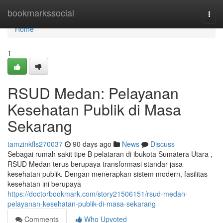
Home
bookmarkssocial
Togg
navi
Home
1
RSUD Medan: Pelayanan
Kesehatan Publik di Masa
Sekarang
tamzinkfls270037
90 days ago
News
Discuss
Sebagai rumah sakit tipe B pelataran di ibukota Sumatera Utara ,
RSUD Medan terus berupaya transformasi standar jasa
kesehatan publik. Dengan menerapkan sistem modern, fasilitas
kesehatan ini berupaya
https://doctorbookmark.com/story21506151/rsud-medan-
pelayanan-kesehatan-publik-di-masa-sekarang
Comments
Who Upvoted