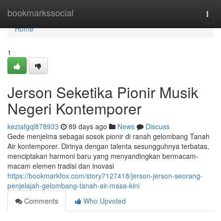
Home
bookmarkssocial
Togg
navi
Home
1
Jerson Seketika Pionir Musik
Negeri Kontemporer
keziafgql878933
89 days ago
News
Discuss
Gede menjelma sebagai sosok pionir di ranah gelombang Tanah
Air kontemporer. Dirinya dengan talenta sesungguhnya terbatas,
menciptakan harmoni baru yang menyandingkan bermacam-
macam elemen tradisi dan inovasi
https://bookmarkfox.com/story7127418/jerson-jerson-seorang-
penjelajah-gelombang-tanah-air-masa-kini
Comments
Who Upvoted