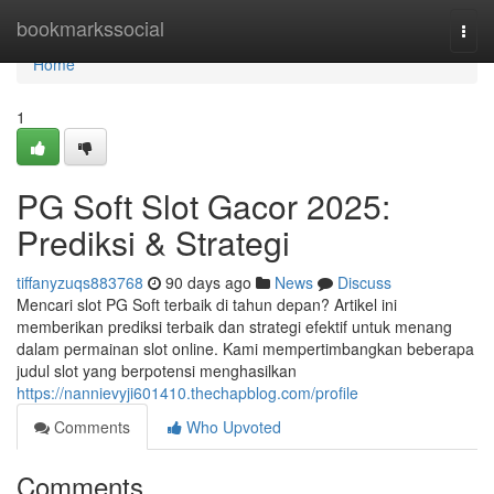
Home
bookmarkssocial
Togg
navi
Home
1
PG Soft Slot Gacor 2025:
Prediksi & Strategi
tiffanyzuqs883768
90 days ago
News
Discuss
Mencari slot PG Soft terbaik di tahun depan? Artikel ini
memberikan prediksi terbaik dan strategi efektif untuk menang
dalam permainan slot online. Kami mempertimbangkan beberapa
judul slot yang berpotensi menghasilkan
https://nannievyji601410.thechapblog.com/profile
Comments
Who Upvoted
Comments