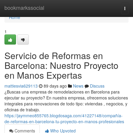
Home
bookmarkssocial
Togg
navi
Home
1
Servicio de Reformas en
Barcelona: Nuestro Proyecto
en Manos Expertas
mattiesvia629113
89 days ago
News
Discuss
¿Buscas una empresa de remodelaciones en Barcelona para
ejecutar su proyecto? En nuestra empresa, ofrecemos soluciones
integrales para renovaciones de todo tipo: viviendas , negocios, y
oficinas de trabajo.
https://jaymmeo855765.blogdosaga.com/41227148/compañía-
de-reformas-en-barcelona-tu-proyecto-en-manos-profesionales
Comments
Who Upvoted