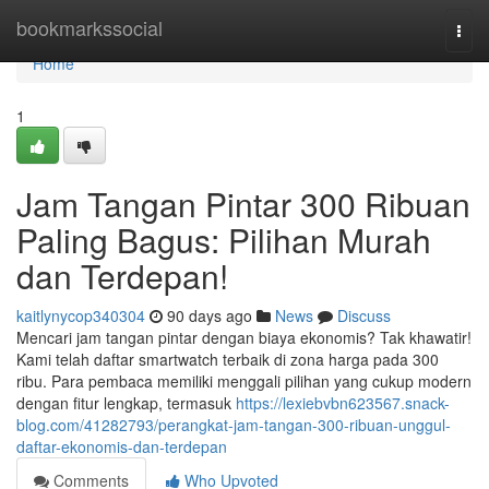
Home
bookmarkssocial
Togg
navi
Home
1
Jam Tangan Pintar 300 Ribuan
Paling Bagus: Pilihan Murah
dan Terdepan!
kaitlynycop340304
90 days ago
News
Discuss
Mencari jam tangan pintar dengan biaya ekonomis? Tak khawatir!
Kami telah daftar smartwatch terbaik di zona harga pada 300
ribu. Para pembaca memiliki menggali pilihan yang cukup modern
dengan fitur lengkap, termasuk
https://lexiebvbn623567.snack-
blog.com/41282793/perangkat-jam-tangan-300-ribuan-unggul-
daftar-ekonomis-dan-terdepan
Comments
Who Upvoted