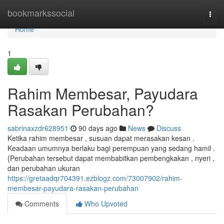
Home
bookmarkssocial
Togg
navi
Home
1
Rahim Membesar, Payudara
Rasakan Perubahan?
sabrinaxzdr628951
90 days ago
News
Discuss
Ketika rahim membesar , susuan dapat merasakan kesan .
Keadaan umumnya berlaku bagi perempuan yang sedang hamil .
{Perubahan tersebut dapat membabitkan pembengkakan , nyeri ,
dan perubahan ukuran
https://gretaadqr704391.ezblogz.com/73007902/rahim-
membesar-payudara-rasakan-perubahan
Comments
Who Upvoted