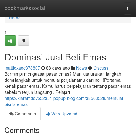
Home
bookmarkssocial
Togg
navi
Home
1
Dominasi Jual Beli Emas
mattiexaqc378807
88 days ago
News
Discuss
Bermimpi menguasai pasar emas? Mari kita uraikan langkah
demi langkah untuk memulai perjalanamu dari nol. !Pertama,
kenali pasar emas. Kamu harus berpelajaran tentang pasar emas
sebelum terjun langsung . Pelajari
https://kiaramddv552351.popup-blog.com/38503528/memulai-
bisnis-emas
Comments
Who Upvoted
Comments