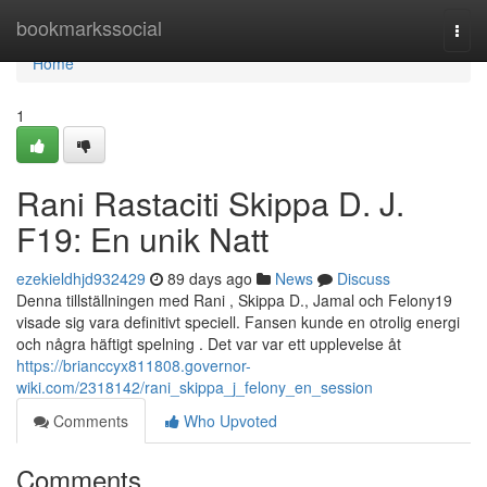
Home
bookmarkssocial
Togg
navi
Home
1
Rani Rastaciti Skippa D. J.
F19: En unik Natt
ezekieldhjd932429
89 days ago
News
Discuss
Denna tillställningen med Rani , Skippa D., Jamal och Felony19
visade sig vara definitivt speciell. Fansen kunde en otrolig energi
och några häftigt spelning . Det var var ett upplevelse åt
https://brianccyx811808.governor-
wiki.com/2318142/rani_skippa_j_felony_en_session
Comments
Who Upvoted
Comments