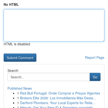
No HTML
HTML is disabled
Report Page
Search
Go
Published News
1
Red Bull Portugal: Onde Comprar e Preços Vigentes
1
Brokers Elite 2026: Los Inmobiliarios Más Desta...
1
Dartford Plumbers: Your Local Experts for Relia...
1
99exch: Get Your New ID & Seamless copyright