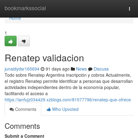
Home
bookmarkssocial
Togg
navi
Home
1
Renatep validacion
junaidydsr165694
91 days ago
News
Discuss
Todo sobre Renatep Argentina inscripción y cobros Actualmente,
el registro Renatep permite identificar a personas que desarrollan
actividades independientes dentro de la economía popular,
facilitando el acceso a
https://ianfujz034429.xzblogs.com/81577796/renatep-que-ofrece
Comments
Who Upvoted
Comments
Submit a Comment