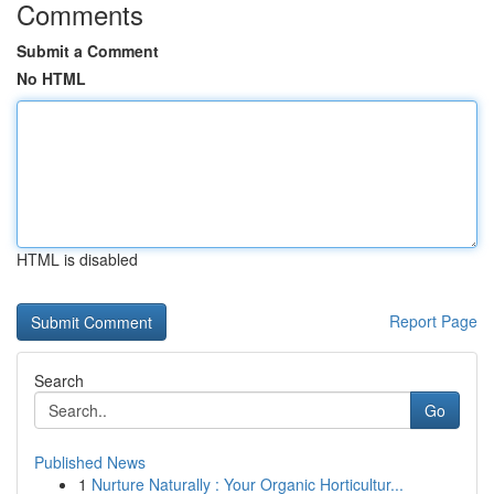
Comments
Submit a Comment
No HTML
HTML is disabled
Report Page
Search
Go
Published News
1
Nurture Naturally : Your Organic Horticultur...