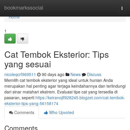
Home
bookmarkssocial
Togg
navi
Home
1
Cat Tembok Eksterior: Tips
yang sesuai
nicoleqcrf969511
90 days ago
News
Discuss
Memilih cat tembok eksterior yang ideal untuk hunian Anda
merupakan hal penting agar terjaga keindahannya dan terlindungi
dari sinar matahari ekstrem. Evaluasi tipe cat yang tersedia di
pasaran, seperti
https://keiranojlf928245.blogzet.com/cat-tembok-
eksterior-tips-yang-56158174
Comments
Who Upvoted
Comments