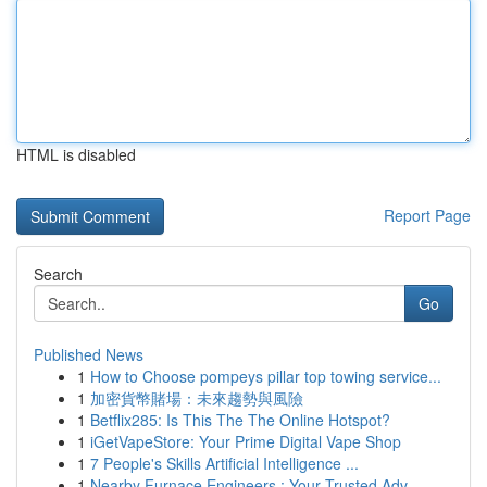
HTML is disabled
Report Page
Search
Go
Published News
1
How to Choose pompeys pillar top towing service...
1
加密貨幣賭場：未來趨勢與風險
1
Betflix285: Is This The The Online Hotspot?
1
iGetVapeStore: Your Prime Digital Vape Shop
1
7 People's Skills Artificial Intelligence ...
1
Nearby Furnace Engineers : Your Trusted Adv...