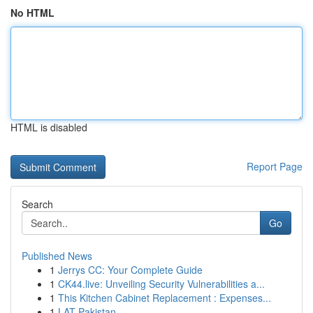
No HTML
HTML is disabled
Report Page
Search
Go
Published News
1
Jerrys CC: Your Complete Guide
1
CK44.live: Unveiling Security Vulnerabilities a...
1
This Kitchen Cabinet Replacement : Expenses...
1
LAT Pakistan