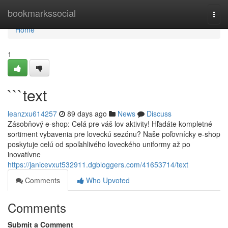
Home
bookmarkssocial
Togg
navi
Home
1
```text
leanzxu614257
89 days ago
News
Discuss
Zásobňový e-shop: Celá pre váš lov aktivity! Hľadáte kompletné
sortiment vybavenia pre loveckú sezónu? Naše poľovnícky e-shop
poskytuje celú od spoľahlivého loveckého uniformy až po
inovatívne
https://janicevxut532911.dgbloggers.com/41653714/text
Comments
Who Upvoted
Comments
Submit a Comment