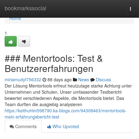
Home
bookmarkssocial
Togg
navi
Home
1
### Mentortools: Test &
Benutzererfahrungen
miriamudyf756332
88 days ago
News
Discuss
Der Lösung Mentortools erfreut heutzutage starke Achtung unter
Unternehmen und Schulen. Unser umfassender Testbericht
bewertet verschiedenen Aspekte, die Mentortools bietet. Das
Team durften die ausgiebig analysieren
https://keithuhlm598790.ka-blogs.com/94308463/mentortools-
mein-erfahrungsbericht-test
Comments
Who Upvoted