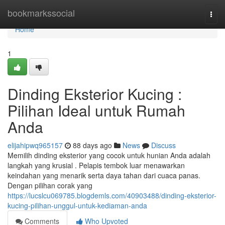
Home
bookmarkssocial
Togg
navi
Home
1
Dinding Eksterior Kucing :
Pilihan Ideal untuk Rumah
Anda
elijahipwq965157
88 days ago
News
Discuss
Memilih dinding eksterior yang cocok untuk hunian Anda adalah
langkah yang krusial . Pelapis tembok luar menawarkan
keindahan yang menarik serta daya tahan dari cuaca panas.
Dengan pilihan corak yang
https://lucslcu069785.blogdemls.com/40903488/dinding-eksterior-
kucing-pilihan-unggul-untuk-kediaman-anda
Comments
Who Upvoted