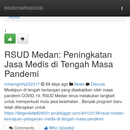
Home
bookmarkssocial
Togg
navi
Home
1
RSUD Medan: Peningkatan
Jasa Medis di Tengah Masa
Pandemi
miriamgmfy222317
88 days ago
News
Discuss
Meskipun di tengah tantangan yang disebabkan oleh masa
pandemi COVID-19, RSUD Medan terus melakukan langkah
untuk memperkuat mutu jasa kesehatan . Banyak program baru
telah diterapkan untuk
https://diegovkdw829031.prublogger.com/40123136/rsud-medan-
kemajuan-pelayanan-medis-di-tengah-masa-pandemi
Comments
Who Upvoted