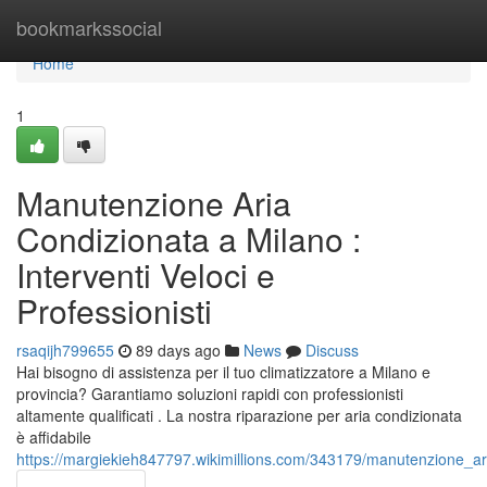
Home
bookmarkssocial
Home
1
Manutenzione Aria
Condizionata a Milano :
Interventi Veloci e
Professionisti
rsaqijh799655
89 days ago
News
Discuss
Hai bisogno di assistenza per il tuo climatizzatore a Milano e
provincia? Garantiamo soluzioni rapidi con professionisti
altamente qualificati . La nostra riparazione per aria condizionata
è affidabile
https://margiekieh847797.wikimillions.com/343179/manutenzione_ari