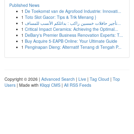
Published News
1
De Toekomst van de Agrofood Industrie: Innovati...
1
Toto Slot Gacor: Tips & Trik Menang }
1
تأجير حافلات خمسين راكب : بدائلكم الأنسب للمساف...
1
Critical Impact Ceramics: Achieving the Optimal...
1
DeBary's Premier Business Renovation Experts: T...
1
Buy Acquire 5-EAPB Online: Your Ultimate Guide
1
Penginapan Dieng: Alternatif Tenang di Tengah P...
Copyright © 2026 |
Advanced Search
|
Live
|
Tag Cloud
|
Top
Users
| Made with
Kliqqi CMS
|
All RSS Feeds